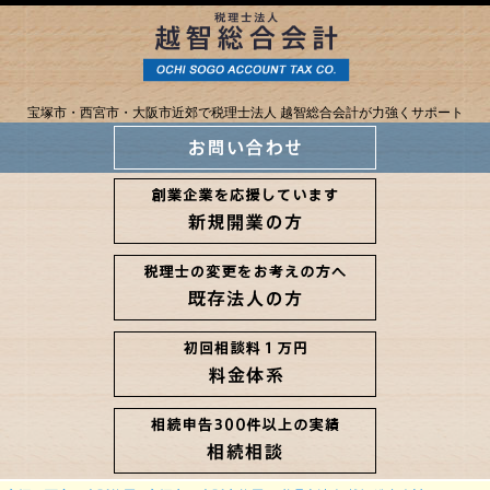
宝塚市・西宮市・大阪市近郊で税理士法人 越智総合会計が力強くサポート