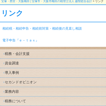
宝塚・西宮・大阪梅田 | 宝塚市・大阪市梅田の税理士法人 越智総合会計
>
リンク
リンク
相続税・相続申告・相続前対策・相続後の見直し相談
電子申告『ｅ－ｔａｘ』
税務・会計支援
資金調達
導入事例
セカンドオピニオン
業務内容
税務について