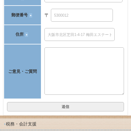
郵便番号
〒
●
住所
●
ご意見・ご質問
税務・会計支援