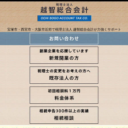
宝塚市・西宮市・大阪市近郊で税理士法人 越智総合会計が力強くサポート