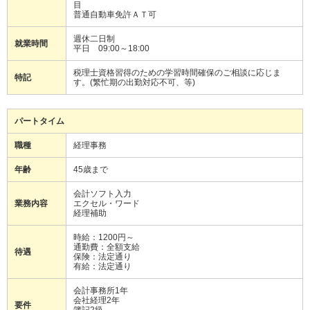
目
普通自動車免許ＡＴ可
週休二日制
就業時間
平日 09:00～18:00
税理士資格習得のための学習時間確保のご相談に応じま
特記
す。(繁忙期の出勤対応不可、等)
パートタイム
職種
経理事務
年齢
45歳まで
会計ソフト入力
業務内容
エクセル・ワード
経理補助
時給：1200円～
通勤費：全額支給
待遇
保険：法定通り
有給：法定通り
会計事務所1年
会社経理2年
要件