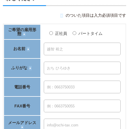
のついた項目は入力必須項目です
●
ご希望の雇用形
正社員
パートタイム
態
●
お名前
●
ふりがな
●
電話番号
FAX番号
メールアドレス
●