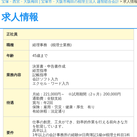
宝塚・西宮・大阪梅田 | 宝塚市・大阪市梅田の税理士法人 越智総合会計
>
求人情
求人情報
正社員
職種
経理事務 (税理士業務)
年齢
45歳まで
決算書・申告書作成
経営指導
業務内容
記帳指導
会計ソフト入力
エクセル・ワード入力
月給：221,000円～ ※試用期間（2ヶ月）200,000円
通勤費：全額支給
待遇
賞与：年2回
保険：雇用・労災・健康・厚生 有り
有給休暇：法定通り
仕事の創意、工夫ができ、効率的作業を行える前向きな方
を歓迎しています。
高卒以上
要件
1年以上の会計事務所の経験or日商簿記1級or税理士科目1科