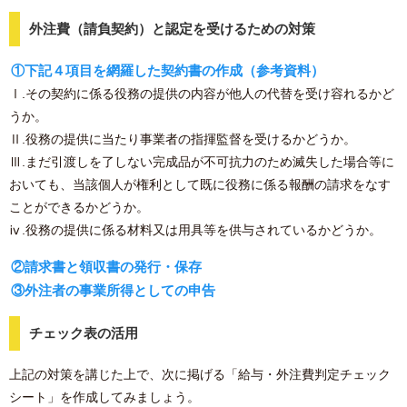
外注費（請負契約）と認定を受けるための対策
①下記４項目を網羅した契約書の作成（参考資料）
Ⅰ.その契約に係る役務の提供の内容が他人の代替を受け容れるかど
うか。
Ⅱ.役務の提供に当たり事業者の指揮監督を受けるかどうか。
Ⅲ.まだ引渡しを了しない完成品が不可抗力のため滅失した場合等に
おいても、当該個人が権利として既に役務に係る報酬の請求をなす
ことができるかどうか。
ⅳ.役務の提供に係る材料又は用具等を供与されているかどうか。
②請求書と領収書の発行・保存
③外注者の事業所得としての申告
チェック表の活用
上記の対策を講じた上で、次に掲げる「給与・外注費判定チェック
シート」を作成してみましょう。