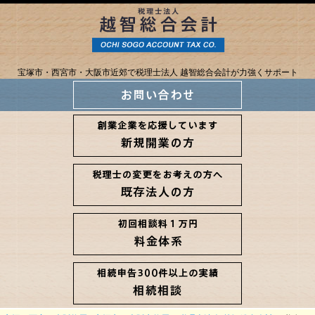
宝塚市・西宮市・大阪市近郊で税理士法人 越智総合会計が力強くサポート