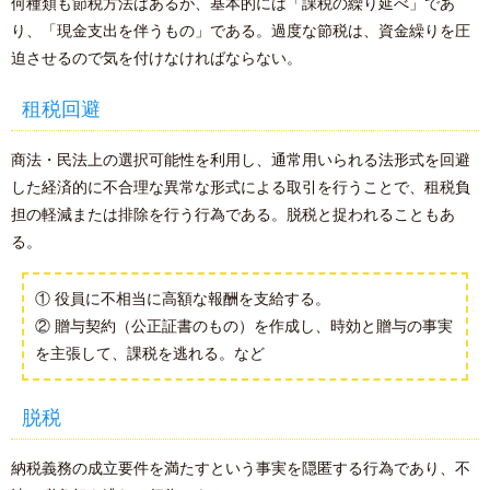
何種類も節税方法はあるが、基本的には「課税の繰り延べ」であ
り、「現金支出を伴うもの」である。過度な節税は、資金繰りを圧
迫させるので気を付けなければならない。
租税回避
商法・民法上の選択可能性を利用し、通常用いられる法形式を回避
した経済的に不合理な異常な形式による取引を行うことで、租税負
担の軽減または排除を行う行為である。脱税と捉われることもあ
る。
① 役員に不相当に高額な報酬を支給する。
② 贈与契約（公正証書のもの）を作成し、時効と贈与の事実
を主張して、課税を逃れる。など
脱税
納税義務の成立要件を満たすという事実を隠匿する行為であり、不