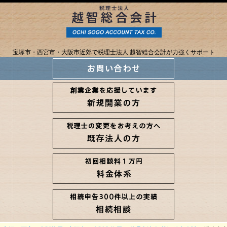
宝塚市・西宮市・大阪市近郊で税理士法人 越智総合会計が力強くサポート