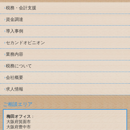
税務・会計支援
資金調達
導入事例
セカンドオピニオン
業務内容
税務について
会社概要
求人情報
ご相談エリア
梅田オフィス
：
大阪府箕面市
大阪府豊中市