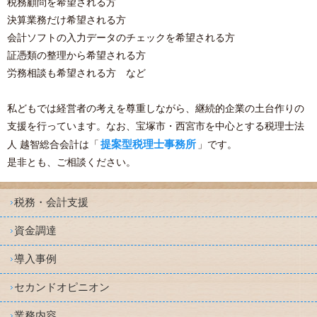
税務顧問を希望される方
決算業務だけ希望される方
会計ソフトの入力データのチェックを希望される方
証憑類の整理から希望される方
労務相談も希望される方 など
私どもでは経営者の考えを尊重しながら、継続的企業の土台作りの
支援を行っています。なお、宝塚市・西宮市を中心とする税理士法
提案型税理士事務所
人 越智総合会計は「
」です。
是非とも、ご相談ください。
税務・会計支援
資金調達
導入事例
セカンドオピニオン
業務内容