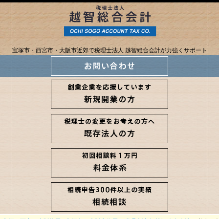
宝塚市・西宮市・大阪市近郊で税理士法人 越智総合会計が力強くサポート